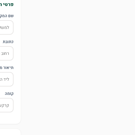
פרטי ה
שם המק
כתובת
תיאור מי
קומה