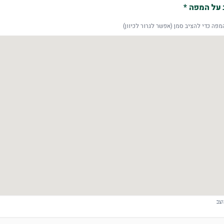
 על המפה
*
פה כדי להציב סמן (אפשר לגרור לכיוון)
צב