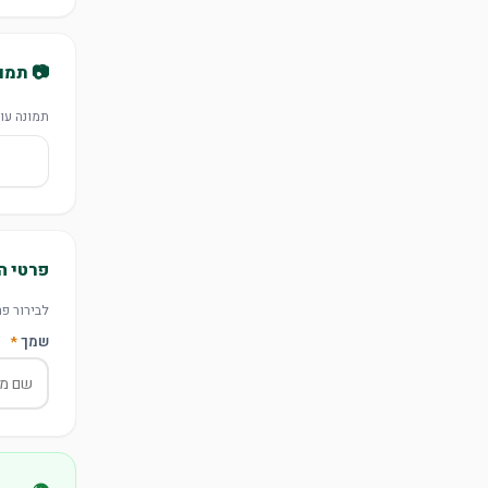
📷 תמו
תמונה עו
פרטי ה
לבירור פר
שמך
*