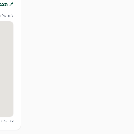
📍 הצב
לחץ על המ
עוד לא הו