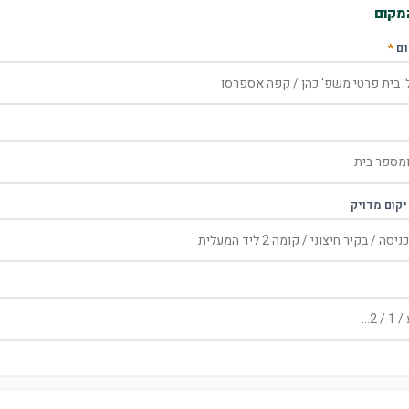
מקום
ום
*
קום מדויק