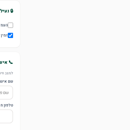
🔒 נעיל
העמדה
זמין 24/7
📞 איש
למצב חירו
שם איש 
טלפון חי