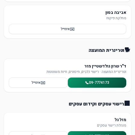
אביבה בסון
מחלקת פיקוח
✉️
אימייל
🐕
וטרינרית המועצה
ד"ר שרון גולדשטיין מזר
וטרינרית המועצה · רישוי כלבים, חיסונים, חיות משוטטות
✉️
📞
09-7774173
אימייל
🏢
רישוי עסקים וקידום עסקים
מזל גל
מנהלת רישוי עסקים