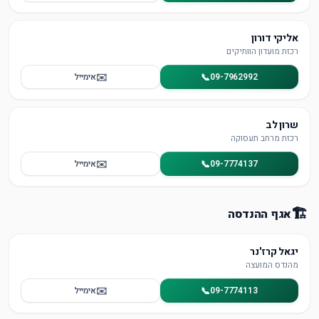
אליקי דורון
רכזת מועדון הוותיקים
✉️
📞
09-7962992
אימייל
שרון לב
רכזת מרחב תעסוקה
✉️
📞
09-7774137
אימייל
🏗
אגף ההנדסה
יגאל קרז'נר
מהנדס המועצה
✉️
📞
09-7774113
אימייל