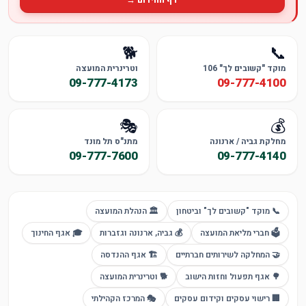
🐕
📞
מוקד "קשובים לך" 106
וטרינרית המועצה
09-777-4173
09-777-4100
🎭
💰
מחלקת גביה / ארנונה
מתנ"ס תל מונד
09-777-7600
09-777-4140
📞 מוקד "קשובים לך" וביטחון
🏛 הנהלת המועצה
🗳️ חברי מליאת המועצה
💰 גביה, ארנונה וגזברות
🎓 אגף החינוך
🤝 המחלקה לשירותים חברתיים
🏗 אגף ההנדסה
🌳 אגף תפעול וחזות הישוב
🐕 וטרינרית המועצה
🏢 רישוי עסקים וקידום עסקים
🎭 המרכז הקהילתי