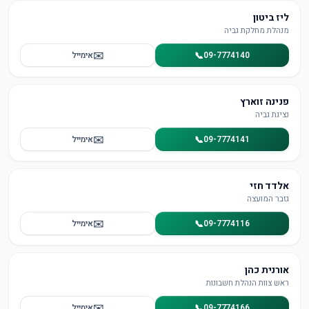
ליז ביטון
מנהלת מחלקת גביה
✉️
📞
09-7774140
אימייל
פנינה זוארץ
נציגת גביה
✉️
📞
09-7774141
אימייל
אלדד חזי
גזבר המועצה
✉️
📞
09-7774116
אימייל
אורנית כהן
ראש צוות הנהלת חשבונות
✉️
📞
09-7774166
אימייל