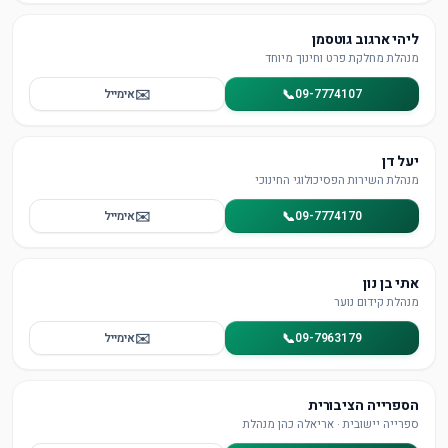
ליהי ארגוב גוטסמן
מנהלת מחלקת פרט וחינוך מיוחד
✉️
📞
09-7774107
אימייל
יעל דן
מנהלת השירות הפסיכולוגי החינוכי
✉️
📞
09-7774170
אימייל
אתי בן נון
מנהלת קידום נוער
✉️
📞
09-7963179
אימייל
הספרייה הציבורית
ספרייה יישובית · אריאלה כהן מנהלת