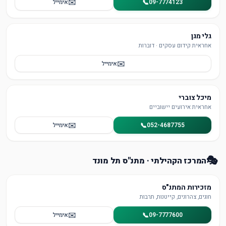
✉️
📞
09-7774123
אימייל
גלי מגן
אחראית קידום עסקים · דוברות
✉️
אימייל
מיכל צוברי
אחראית אירועים יישוביים
✉️
📞
052-4687755
אימייל
🎭
המרכז הקהילתי · מתנ"ס תל מונד
מזכירות המתנ"ס
חוגים, צהרונים, קייטנות, תרבות
✉️
📞
09-7777600
אימייל