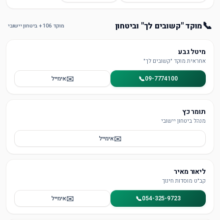
📞
מוקד "קשובים לך" וביטחון
מוקד 106 + ביטחון יישובי
מיטל גבע
אחראית מוקד "קשובים לך"
✉️
📞
09-7774100
אימייל
תומר כץ
מנהל ביטחון יישובי
✉️
אימייל
ליאור מאיר
קב"ט מוסדות חינוך
✉️
📞
054-325-9723
אימייל