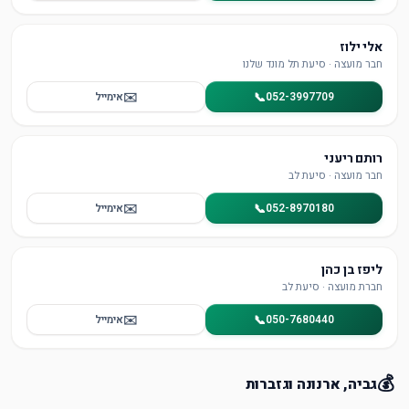
אלי ילוז
חבר מועצה · סיעת תל מונד שלנו
✉️
📞
052-3997709
אימייל
רותם ריעני
חבר מועצה · סיעת לב
✉️
📞
052-8970180
אימייל
ליפז בן כהן
חברת מועצה · סיעת לב
✉️
📞
050-7680440
אימייל
💰
גביה, ארנונה וגזברות