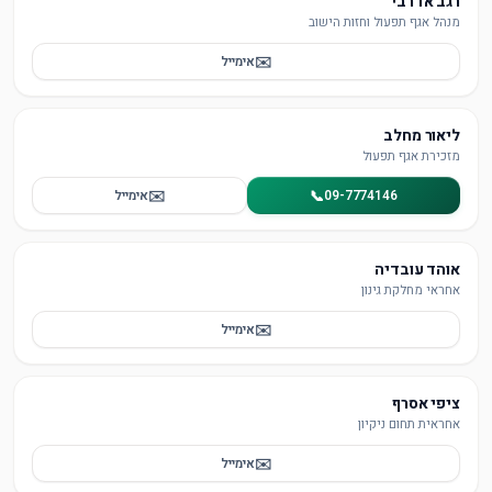
רגב אדרבי
מנהל אגף תפעול וחזות הישוב
✉️
אימייל
ליאור מחלב
מזכירת אגף תפעול
✉️
📞
09-7774146
אימייל
אוהד עובדיה
אחראי מחלקת גינון
✉️
אימייל
ציפי אסרף
אחראית תחום ניקיון
✉️
אימייל