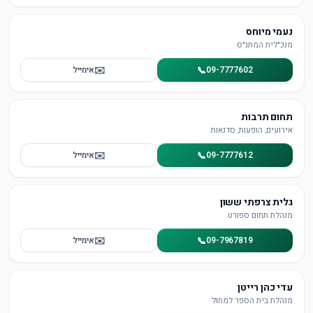
נעמי מיוחס
מנכ"לית המתנ"ס
✉️
📞
09-7777602
אימייל
תחום תרבות
אירועים, הופעות, סדנאות
✉️
📞
09-7777612
אימייל
גלית צרפתי ששון
מנהלת תחום ספורט
✉️
📞
09-7967819
אימייל
עדי כהן רייטן
מנהלת בית הספר למחול