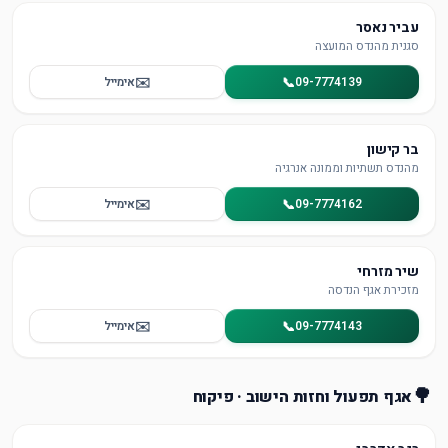
עביר נאסר
סגנית מהנדס המועצה
✉️
📞
09-7774139
אימייל
בר קישון
מהנדס תשתיות וממונה אנרגיה
✉️
📞
09-7774162
אימייל
שיר מזרחי
מזכירת אגף הנדסה
✉️
📞
09-7774143
אימייל
🌳
אגף תפעול וחזות הישוב · פיקוח