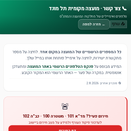
📞 צור קשר · מועצה מקומית תל מונד
טלפונים ואימיילים של מחלקות המועצה והמתנ"ס
📤 שתף
← חזרה למפה
כל המספרים הרשמיים של המועצה במקום אחד.
לחיצה על מספר
מתקשרת ישירות, לחיצה על אימייל פותחת אותו במייל שלך.
המידע מבוסס על
פנקס הטלפונים הרשמי באתר המועצה
ומתעדכן
אוטומטית. במקרה של פער — האתר הרשמי הוא המקור הקובע.
🔄 סנכרון אחרון: 2.8.2026
🚨
חירום פעיל? מד"א 101 · משטרה 100 · כב"ה 102
לעדכוני פיקוד העורף ולמידע על מצב חירום ביישוב
דף החירום →