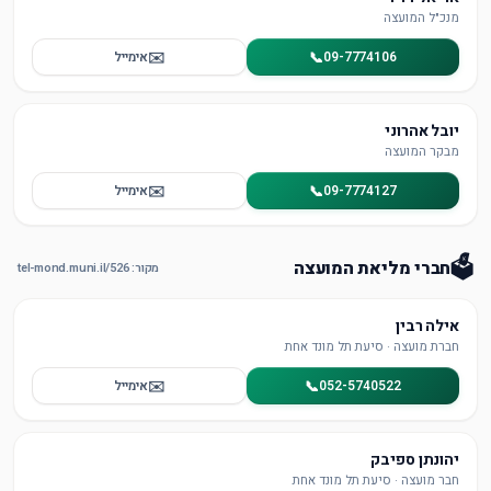
מנכ"ל המועצה
✉️
📞
09-7774106
אימייל
יובל אהרוני
מבקר המועצה
✉️
📞
09-7774127
אימייל
🗳️
חברי מליאת המועצה
מקור: tel-mond.muni.il/526
אילה רבין
חברת מועצה · סיעת תל מונד אחת
✉️
📞
052-5740522
אימייל
יהונתן ספיבק
חבר מועצה · סיעת תל מונד אחת